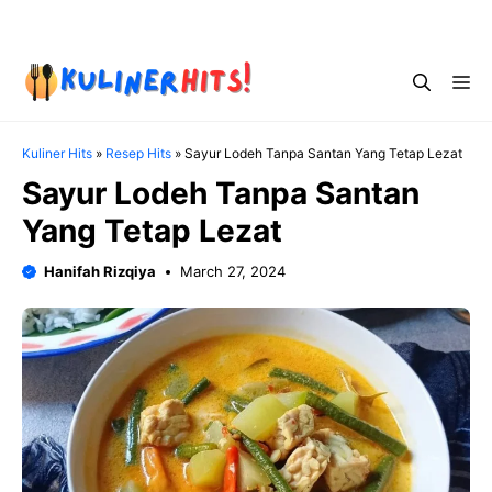
Skip
Menu
to
content
Me
Kuliner Hits
»
Resep Hits
»
Sayur Lodeh Tanpa Santan Yang Tetap Lezat
Sayur Lodeh Tanpa Santan
Yang Tetap Lezat
Hanifah Rizqiya
March 27, 2024