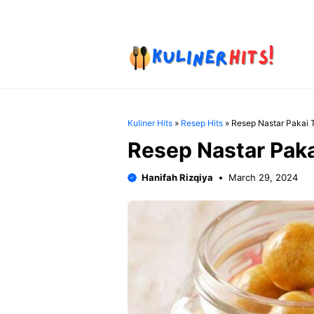
Skip
to
content
Kuliner Hits
»
Resep Hits
»
Resep Nastar Pakai 
Resep Nastar Paka
Hanifah Rizqiya
March 29, 2024