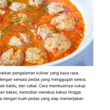
arkan pengalaman kuliner yang kaya rasa.
engan sensasi pedas yang menggugah selera.
uah kaldu, dan cabai. Cara membuatnya cukup
nan bakso, kemudian merebus bakso hingga
ya dengan kuah pedas yang siap memanjakan