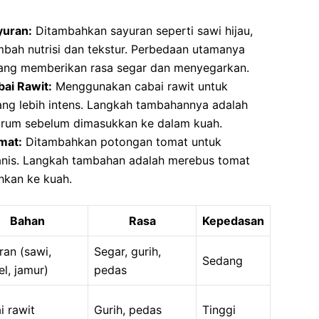
yuran:
Ditambahkan sayuran seperti sawi hijau,
bah nutrisi dan tekstur. Perbedaan utamanya
ang memberikan rasa segar dan menyegarkan.
ai Rawit:
Menggunakan cabai rawit untuk
ng lebih intens. Langkah tambahannya adalah
arum sebelum dimasukkan ke dalam kuah.
mat:
Ditambahkan potongan tomat untuk
nis. Langkah tambahan adalah merebus tomat
hkan ke kuah.
Bahan
Rasa
Kepedasan
ran (sawi,
Segar, gurih,
Sedang
l, jamur)
pedas
i rawit
Gurih, pedas
Tinggi