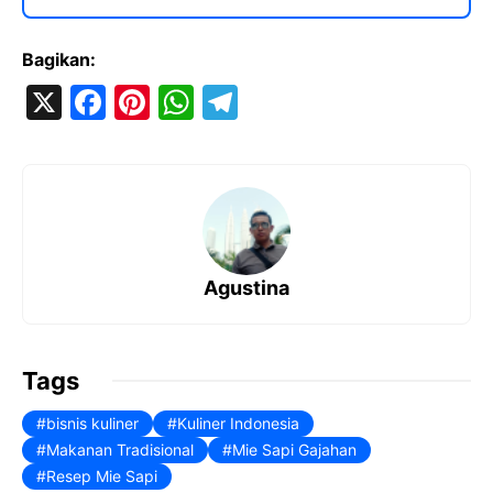
Bagikan:
X
F
Pi
W
T
a
nt
h
el
c
er
at
e
e
e
s
gr
b
st
A
a
o
p
m
Agustina
o
p
k
Tags
bisnis kuliner
Kuliner Indonesia
Makanan Tradisional
Mie Sapi Gajahan
Resep Mie Sapi