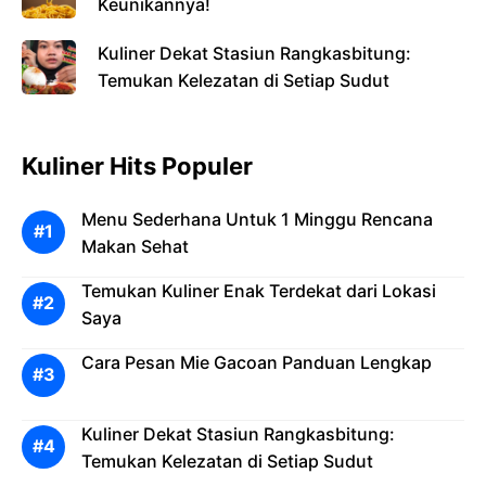
Keunikannya!
Kuliner Dekat Stasiun Rangkasbitung:
Temukan Kelezatan di Setiap Sudut
Kuliner Hits Populer
Menu Sederhana Untuk 1 Minggu Rencana
Makan Sehat
Temukan Kuliner Enak Terdekat dari Lokasi
Saya
Cara Pesan Mie Gacoan Panduan Lengkap
Kuliner Dekat Stasiun Rangkasbitung:
Temukan Kelezatan di Setiap Sudut