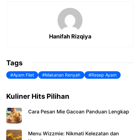
c
er
at
e
e
e
s
gr
b
st
A
a
o
p
m
Hanifah Rizqiya
o
p
k
Tags
Ayam Filet
Makanan Renyah
Resep Ayam
Kuliner Hits Pilihan
Cara Pesan Mie Gacoan Panduan Lengkap
Menu Wizzmie: Nikmati Kelezatan dan