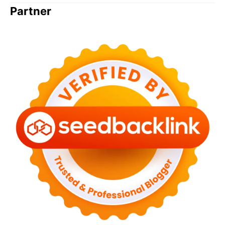
Partner