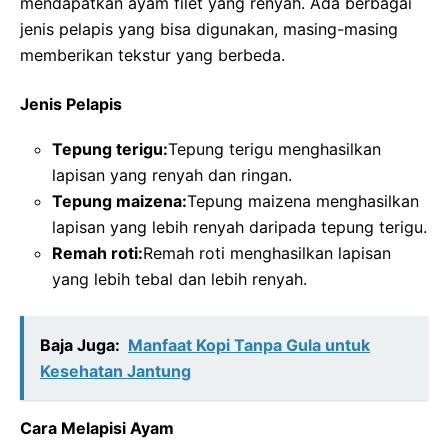
mendapatkan ayam filet yang renyah. Ada berbagai
jenis pelapis yang bisa digunakan, masing-masing
memberikan tekstur yang berbeda.
Jenis Pelapis
Tepung terigu:
Tepung terigu menghasilkan
lapisan yang renyah dan ringan.
Tepung maizena:
Tepung maizena menghasilkan
lapisan yang lebih renyah daripada tepung terigu.
Remah roti:
Remah roti menghasilkan lapisan
yang lebih tebal dan lebih renyah.
Baja Juga:
Manfaat Kopi Tanpa Gula untuk
Kesehatan Jantung
Cara Melapisi Ayam