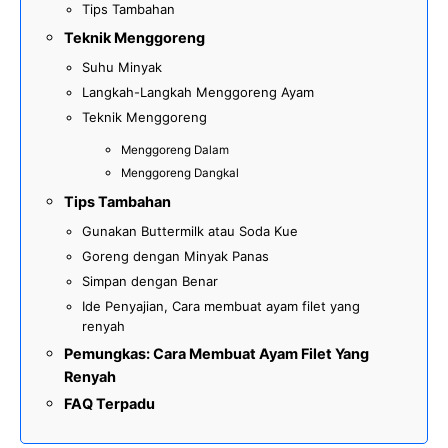
Tips Tambahan
Teknik Menggoreng
Suhu Minyak
Langkah-Langkah Menggoreng Ayam
Teknik Menggoreng
Menggoreng Dalam
Menggoreng Dangkal
Tips Tambahan
Gunakan Buttermilk atau Soda Kue
Goreng dengan Minyak Panas
Simpan dengan Benar
Ide Penyajian, Cara membuat ayam filet yang
renyah
Pemungkas: Cara Membuat Ayam Filet Yang
Renyah
FAQ Terpadu