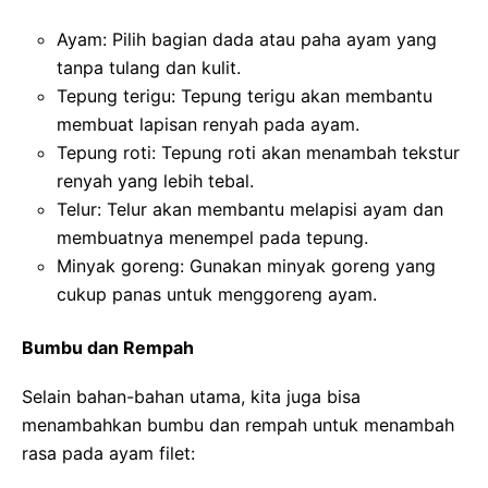
Ayam: Pilih bagian dada atau paha ayam yang
tanpa tulang dan kulit.
Tepung terigu: Tepung terigu akan membantu
membuat lapisan renyah pada ayam.
Tepung roti: Tepung roti akan menambah tekstur
renyah yang lebih tebal.
Telur: Telur akan membantu melapisi ayam dan
membuatnya menempel pada tepung.
Minyak goreng: Gunakan minyak goreng yang
cukup panas untuk menggoreng ayam.
Bumbu dan Rempah
Selain bahan-bahan utama, kita juga bisa
menambahkan bumbu dan rempah untuk menambah
rasa pada ayam filet: