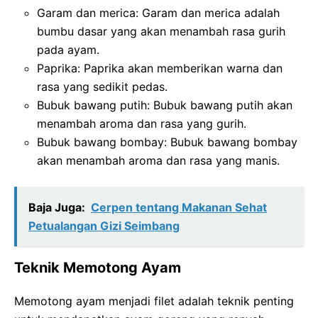
Garam dan merica: Garam dan merica adalah
bumbu dasar yang akan menambah rasa gurih
pada ayam.
Paprika: Paprika akan memberikan warna dan
rasa yang sedikit pedas.
Bubuk bawang putih: Bubuk bawang putih akan
menambah aroma dan rasa yang gurih.
Bubuk bawang bombay: Bubuk bawang bombay
akan menambah aroma dan rasa yang manis.
Baja Juga:
Cerpen tentang Makanan Sehat
Petualangan Gizi Seimbang
Teknik Memotong Ayam
Memotong ayam menjadi filet adalah teknik penting