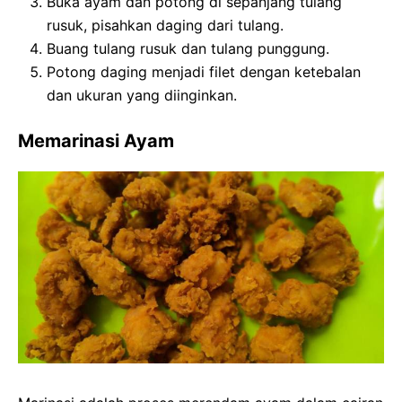
Buka ayam dan potong di sepanjang tulang
rusuk, pisahkan daging dari tulang.
Buang tulang rusuk dan tulang punggung.
Potong daging menjadi filet dengan ketebalan
dan ukuran yang diinginkan.
Memarinasi Ayam