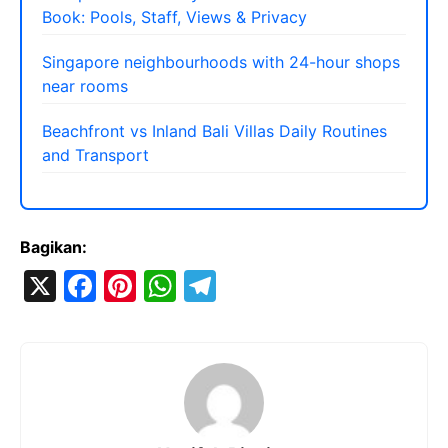
Book: Pools, Staff, Views & Privacy
Singapore neighbourhoods with 24-hour shops
near rooms
Beachfront vs Inland Bali Villas Daily Routines
and Transport
Bagikan:
X
F
Pi
W
T
a
nt
h
el
c
er
at
e
e
e
s
gr
b
st
A
a
o
p
m