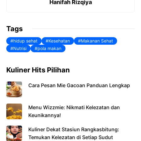
Hanifah Rizqiya
o
p
k
Tags
hidup sehat
Kesehatan
Makanan Sehat
Nutrisi
pola makan
Kuliner Hits Pilihan
Cara Pesan Mie Gacoan Panduan Lengkap
Menu Wizzmie: Nikmati Kelezatan dan
Keunikannya!
Kuliner Dekat Stasiun Rangkasbitung:
Temukan Kelezatan di Setiap Sudut