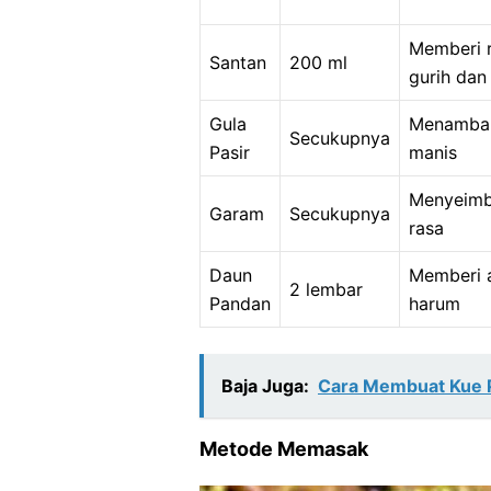
Memberi 
Santan
200 ml
gurih dan
Gula
Menambah
Secukupnya
Pasir
manis
Menyeim
Garam
Secukupnya
rasa
Daun
Memberi 
2 lembar
Pandan
harum
Baja Juga:
Cara Membuat Kue Pu
Metode Memasak