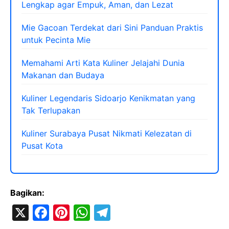
Lengkap agar Empuk, Aman, dan Lezat
Mie Gacoan Terdekat dari Sini Panduan Praktis
untuk Pecinta Mie
Memahami Arti Kata Kuliner Jelajahi Dunia
Makanan dan Budaya
Kuliner Legendaris Sidoarjo Kenikmatan yang
Tak Terlupakan
Kuliner Surabaya Pusat Nikmati Kelezatan di
Pusat Kota
Bagikan:
X
F
Pi
W
T
a
nt
h
el