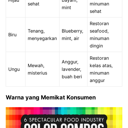
Hijau
bayam,
sehat
minuman
mint
sehat
Restoran
Tenang,
Blueberry,
seafood,
Biru
menyegarkan
mint, air
minuman
dingin
Restoran
Anggur,
Mewah,
kelas atas,
Ungu
lavender,
misterius
minuman
buah beri
anggur
Warna yang Memikat Konsumen