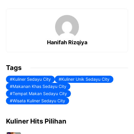
X
F
P
W
T
a
i
h
e
c
n
a
l
e
t
t
e
b
e
s
g
Hanifah Rizqiya
o
r
A
r
o
e
p
a
Tags
k
s
p
m
t
Kuliner Sedayu City
Kuliner Unik Sedayu City
Makanan Khas Sedayu City
Tempat Makan Sedayu City
Wisata Kuliner Sedayu City
Kuliner Hits Pilihan