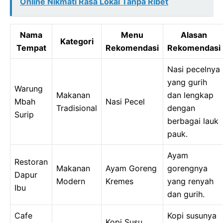
Online Nikmati Rasa Lokal Tanpa Ribet
Nama
Menu
Alasan
Kategori
Tempat
Rekomendasi
Rekomendasi
Nasi pecelnya
yang gurih
Warung
Makanan
dan lengkap
Mbah
Nasi Pecel
Tradisional
dengan
Surip
berbagai lauk
pauk.
Ayam
Restoran
Makanan
Ayam Goreng
gorengnya
Dapur
Modern
Kremes
yang renyah
Ibu
dan gurih.
Cafe
Kopi susunya
Kopi Susu