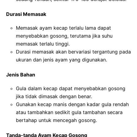
Durasi Memasak
Memasak ayam kecap terlalu lama dapat
menyebabkan gosong, terutama jika suhu
memasak terlalu tinggi.
Durasi memasak akan bervariasi tergantung pada
ukuran dan jenis ayam yang digunakan.
Jenis Bahan
Gula dalam kecap dapat menyebabkan gosong
jika tidak dimasak dengan benar.
Gunakan kecap manis dengan kadar gula rendah
atau tambahkan sedikit gula tambahan secara
bertahap untuk mencegah gosong.
Tanda-tanda Ayam Kecap Gosong