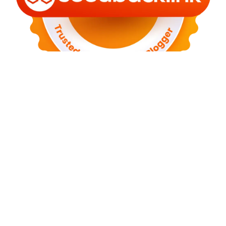
Tentang Kami
Privacy Policy
Disclaimer
Hubungi Kami
Copyright ©2026
KulinerHits.com
| Informasi Kuliner Hits No.1