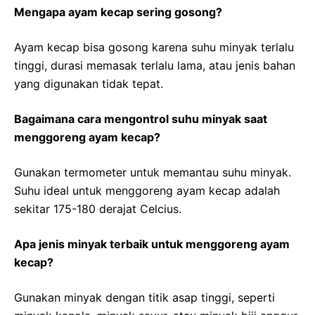
Mengapa ayam kecap sering gosong?
Ayam kecap bisa gosong karena suhu minyak terlalu
tinggi, durasi memasak terlalu lama, atau jenis bahan
yang digunakan tidak tepat.
Bagaimana cara mengontrol suhu minyak saat
menggoreng ayam kecap?
Gunakan termometer untuk memantau suhu minyak.
Suhu ideal untuk menggoreng ayam kecap adalah
sekitar 175-180 derajat Celcius.
Apa jenis minyak terbaik untuk menggoreng ayam
kecap?
Gunakan minyak dengan titik asap tinggi, seperti