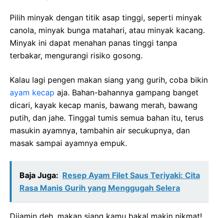
Pilih minyak dengan titik asap tinggi, seperti minyak
canola, minyak bunga matahari, atau minyak kacang.
Minyak ini dapat menahan panas tinggi tanpa
terbakar, mengurangi risiko gosong.
Kalau lagi pengen makan siang yang gurih, coba bikin
ayam kecap
aja. Bahan-bahannya gampang banget
dicari, kayak kecap manis, bawang merah, bawang
putih, dan jahe. Tinggal tumis semua bahan itu, terus
masukin ayamnya, tambahin air secukupnya, dan
masak sampai ayamnya empuk.
Baja Juga:
Resep Ayam Filet Saus Teriyaki: Cita
Rasa Manis Gurih yang Menggugah Selera
Dijamin deh, makan siang kamu bakal makin nikmat!