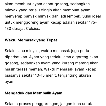
akan membuat ayam cepat gosong, sedangkan
minyak yang terlalu dingin akan membuat ayam
menyerap banyak minyak dan jadi lembek. Suhu ideal
untuk menggoreng ayam kecap adalah sekitar 175-
180 derajat Celcius.
Waktu Memasak yang Tepat
Selain suhu minyak, waktu memasak juga perlu
diperhatikan. Ayam yang terlalu lama digoreng akan
gosong, sedangkan ayam yang kurang matang akan
masih terasa mentah. Waktu memasak ayam kecap
biasanya sekitar 10-15 menit, tergantung ukuran
ayam.
Mengaduk dan Membalik Ayam
Selama proses penggorengan, jangan lupa untuk