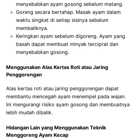
menyebabkan ayam gosong sebelum matang.
Goreng secara bertahap. Masak ayam dalam
waktu singkat di setiap sisinya sebelum
membaliknya.
Keringkan ayam sebelum digoreng. Ayam yang
basah dapat membuat minyak terciprat dan
menyebabkan gosong.
Menggunakan Alas Kertas Roti atau Jaring
Penggorengan
Alas kertas roti atau jaring penggorengan dapat
membantu mencegah ayam menempel pada wajan.
Ini mengurangi risiko ayam gosong dan membuatnya
lebih mudah dibalik.
Hidangan Lain yang Menggunakan Teknik
Menggoreng Ayam Kecap