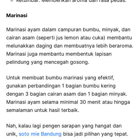
Marinasi
Marinasi ayam dalam campuran bumbu, minyak, dan
cairan asam (seperti jus lemon atau cuka) membantu
melunakkan daging dan membuatnya lebih beraroma.
Marinasi juga membantu membentuk lapisan
pelindung yang mencegah gosong.
Untuk membuat bumbu marinasi yang efektif,
gunakan perbandingan 1 bagian bumbu kering
dengan 3 bagian cairan asam dan 1 bagian minyak.
Marinasi ayam selama minimal 30 menit atau hingga
semalaman untuk hasil terbaik.
Nah, kalau lagi pengen sarapan yang hangat dan
unik,
soto mie Bandung
bisa jadi pilihan yang tepat.