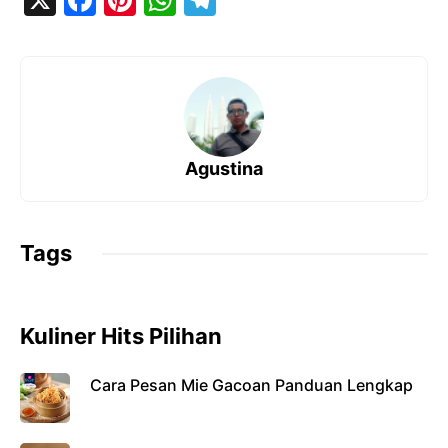
a
nt
h
el
c
er
at
e
e
e
s
gr
b
st
A
a
o
p
m
Agustina
o
p
k
Tags
Kuliner Hits Pilihan
Cara Pesan Mie Gacoan Panduan Lengkap