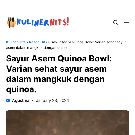
Skip
Menu
to
content
Me
Kuliner Hits
»
Resep Hits
»
Sayur Asem Quinoa Bowl: Varian sehat sayur
asem dalam mangkuk dengan quinoa.
Sayur Asem Quinoa Bowl:
Varian sehat sayur asem
dalam mangkuk dengan
quinoa.
Agustina
January 23, 2024