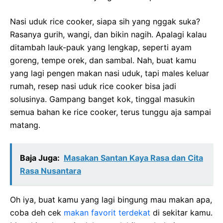
Nasi uduk rice cooker, siapa sih yang nggak suka?
Rasanya gurih, wangi, dan bikin nagih. Apalagi kalau
ditambah lauk-pauk yang lengkap, seperti ayam
goreng, tempe orek, dan sambal. Nah, buat kamu
yang lagi pengen makan nasi uduk, tapi males keluar
rumah, resep nasi uduk rice cooker bisa jadi
solusinya. Gampang banget kok, tinggal masukin
semua bahan ke rice cooker, terus tunggu aja sampai
matang.
Baja Juga:
Masakan Santan Kaya Rasa dan Cita
Rasa Nusantara
Oh iya, buat kamu yang lagi bingung mau makan apa,
coba deh cek
makan favorit terdekat
di sekitar kamu.