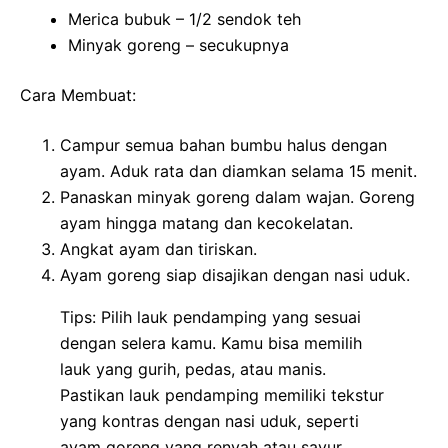
Merica bubuk – 1/2 sendok teh
Minyak goreng – secukupnya
Cara Membuat:
Campur semua bahan bumbu halus dengan
ayam. Aduk rata dan diamkan selama 15 menit.
Panaskan minyak goreng dalam wajan. Goreng
ayam hingga matang dan kecokelatan.
Angkat ayam dan tiriskan.
Ayam goreng siap disajikan dengan nasi uduk.
Tips: Pilih lauk pendamping yang sesuai
dengan selera kamu. Kamu bisa memilih
lauk yang gurih, pedas, atau manis.
Pastikan lauk pendamping memiliki tekstur
yang kontras dengan nasi uduk, seperti
ayam goreng yang renyah atau sayur