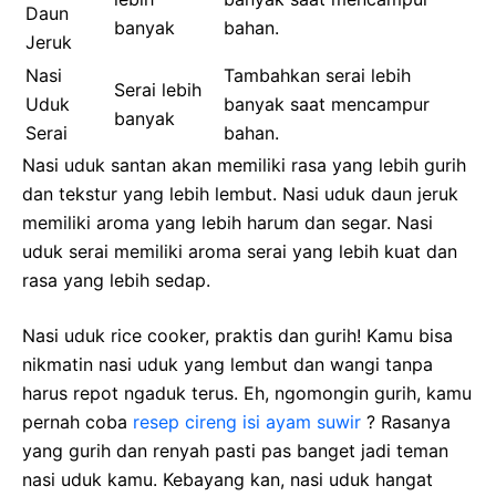
Daun
banyak
bahan.
Jeruk
Nasi
Tambahkan serai lebih
Serai lebih
Uduk
banyak saat mencampur
banyak
Serai
bahan.
Nasi uduk santan akan memiliki rasa yang lebih gurih
dan tekstur yang lebih lembut. Nasi uduk daun jeruk
memiliki aroma yang lebih harum dan segar. Nasi
uduk serai memiliki aroma serai yang lebih kuat dan
rasa yang lebih sedap.
Nasi uduk rice cooker, praktis dan gurih! Kamu bisa
nikmatin nasi uduk yang lembut dan wangi tanpa
harus repot ngaduk terus. Eh, ngomongin gurih, kamu
pernah coba
resep cireng isi ayam suwir
? Rasanya
yang gurih dan renyah pasti pas banget jadi teman
nasi uduk kamu. Kebayang kan, nasi uduk hangat