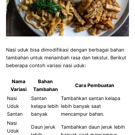
Nasi uduk bisa dimodifikasi dengan berbagai bahan
tambahan untuk menambah rasa dan tekstur. Berikut
beberapa contoh variasi nasi uduk:
Nama
Bahan
Cara Pembuatan
Variasi
Tambahan
Nasi
Santan
Tambahkan santan kelapa
Uduk
kelapa lebih
lebih banyak saat
Santan
banyak
mencampur bahan.
Nasi
Daun jeruk
Tambahkan daun jeruk lebih
Uduk
lebih
banyak saat mencampur