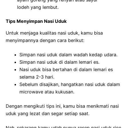
lodeh yang lembut.
Tips Menyimpan Nasi Uduk
Untuk menjaga kualitas nasi uduk, kamu bisa
menyimpannya dengan cara berikut:
Simpan nasi uduk dalam wadah kedap udara.
Simpan nasi uduk di dalam lemari es.
Nasi uduk bisa bertahan di dalam lemari es
selama 2-3 hari.
Sebelum disajikan, hangatkan nasi uduk dalam
microwave atau kukusan.
Dengan mengikuti tips ini, kamu bisa menikmati nasi
uduk yang lezat dan segar setiap saat.
Nah, sekarang kamu udah punya resep nasi uduk rice