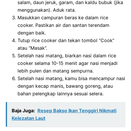
salam, daun jeruk, garam, dan kaldu bubuk (jika
menggunakan). Aduk rata.
Masukkan campuran beras ke dalam rice
cooker. Pastikan air dan santan terendam
dengan baik.
Tutup rice cooker dan tekan tombol “Cook”
atau “Masak”.
Setelah nasi matang, biarkan nasi dalam rice
cooker selama 10-15 menit agar nasi menjadi
lebih pulen dan matang sempurna.
Setelah nasi matang, kamu bisa mencampur nasi
dengan kecap manis, bawang goreng, atau
bahan pelengkap lainnya sesuai selera.
Baja Juga:
Resep Bakso Ikan Tenggiri Nikmati
Kelezatan Laut