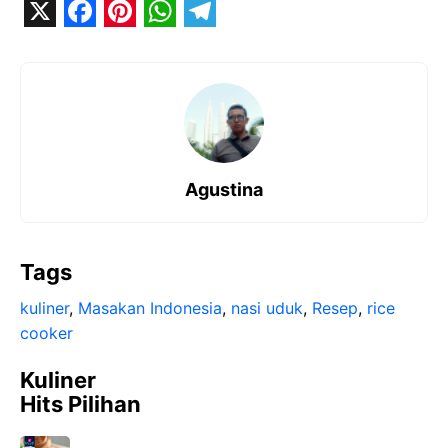
X
F
P
W
T
a
i
h
e
c
n
a
l
e
t
t
e
b
e
s
g
Agustina
o
r
A
r
o
e
p
a
k
s
p
m
Tags
t
kuliner
, 
Masakan Indonesia
, 
nasi uduk
, 
Resep
, 
rice
cooker
Kuliner
Hits Pilihan