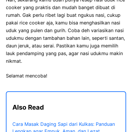
cooker yang praktis dan mudah banget dibuat di
rumah. Gak perlu ribet lagi buat ngukus nasi, cukup
pakai rice cooker aja, kamu bisa menghasilkan nasi
uduk yang pulen dan gurih. Coba deh variasikan nasi
udukmu dengan tambahan bahan lain, seperti santan,
daun jeruk, atau serai. Pastikan kamu juga memilih
lauk pendamping yang pas, agar nasi udukmu makin
nikmat.
Selamat mencoba!
Also Read
Cara Masak Daging Sapi dari Kulkas: Panduan
Lengkap agar Empuk, Aman, dan Lezat