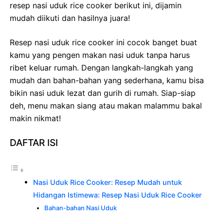
resep nasi uduk rice cooker berikut ini, dijamin
mudah diikuti dan hasilnya juara!
Resep nasi uduk rice cooker ini cocok banget buat
kamu yang pengen makan nasi uduk tanpa harus
ribet keluar rumah. Dengan langkah-langkah yang
mudah dan bahan-bahan yang sederhana, kamu bisa
bikin nasi uduk lezat dan gurih di rumah. Siap-siap
deh, menu makan siang atau makan malammu bakal
makin nikmat!
DAFTAR ISI
Nasi Uduk Rice Cooker: Resep Mudah untuk
Hidangan Istimewa: Resep Nasi Uduk Rice Cooker
Bahan-bahan Nasi Uduk