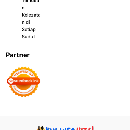
Temuka
n
Kelezata
n di
Setiap
Sudut
Partner