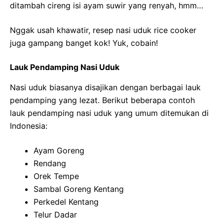
ditambah cireng isi ayam suwir yang renyah, hmm…
Nggak usah khawatir, resep nasi uduk rice cooker
juga gampang banget kok! Yuk, cobain!
Lauk Pendamping Nasi Uduk
Nasi uduk biasanya disajikan dengan berbagai lauk
pendamping yang lezat. Berikut beberapa contoh
lauk pendamping nasi uduk yang umum ditemukan di
Indonesia:
Ayam Goreng
Rendang
Orek Tempe
Sambal Goreng Kentang
Perkedel Kentang
Telur Dadar