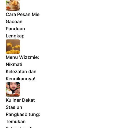
Cara Pesan Mie
Gacoan
Panduan
Lengkap
Menu Wizzmie:
Nikmati
Kelezatan dan
Keunikannya!
Kuliner Dekat
Stasiun
Rangkasbitung:
Temukan