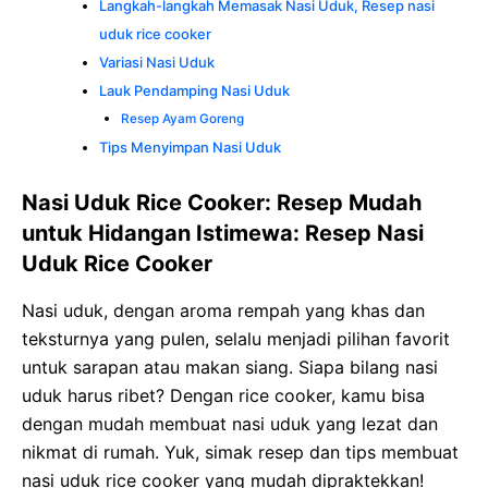
Langkah-langkah Memasak Nasi Uduk, Resep nasi
uduk rice cooker
Variasi Nasi Uduk
Lauk Pendamping Nasi Uduk
Resep Ayam Goreng
Tips Menyimpan Nasi Uduk
Nasi Uduk Rice Cooker: Resep Mudah
untuk Hidangan Istimewa: Resep Nasi
Uduk Rice Cooker
Nasi uduk, dengan aroma rempah yang khas dan
teksturnya yang pulen, selalu menjadi pilihan favorit
untuk sarapan atau makan siang. Siapa bilang nasi
uduk harus ribet? Dengan rice cooker, kamu bisa
dengan mudah membuat nasi uduk yang lezat dan
nikmat di rumah. Yuk, simak resep dan tips membuat
nasi uduk rice cooker yang mudah dipraktekkan!