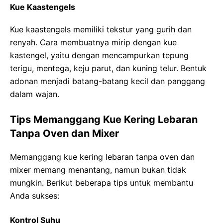
Kue Kaastengels
Kue kaastengels memiliki tekstur yang gurih dan
renyah. Cara membuatnya mirip dengan kue
kastengel, yaitu dengan mencampurkan tepung
terigu, mentega, keju parut, dan kuning telur. Bentuk
adonan menjadi batang-batang kecil dan panggang
dalam wajan.
Tips Memanggang Kue Kering Lebaran
Tanpa Oven dan Mixer
Memanggang kue kering lebaran tanpa oven dan
mixer memang menantang, namun bukan tidak
mungkin. Berikut beberapa tips untuk membantu
Anda sukses:
Kontrol Suhu