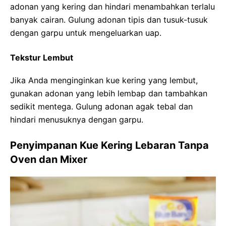
adonan yang kering dan hindari menambahkan terlalu
banyak cairan. Gulung adonan tipis dan tusuk-tusuk
dengan garpu untuk mengeluarkan uap.
Tekstur Lembut
Jika Anda menginginkan kue kering yang lembut,
gunakan adonan yang lebih lembap dan tambahkan
sedikit mentega. Gulung adonan agak tebal dan
hindari menusuknya dengan garpu.
Penyimpanan Kue Kering Lebaran Tanpa
Oven dan Mixer