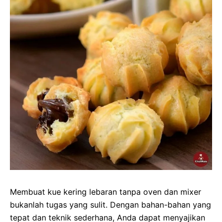
Membuat kue kering lebaran tanpa oven dan mixer
bukanlah tugas yang sulit. Dengan bahan-bahan yang
tepat dan teknik sederhana, Anda dapat menyajikan