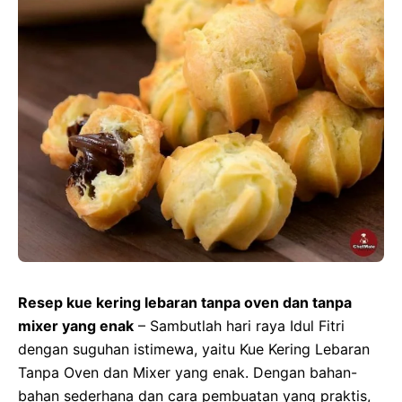
Resep kue kering lebaran tanpa oven dan tanpa
mixer yang enak
– Sambutlah hari raya Idul Fitri
dengan suguhan istimewa, yaitu Kue Kering Lebaran
Tanpa Oven dan Mixer yang enak. Dengan bahan-
bahan sederhana dan cara pembuatan yang praktis,