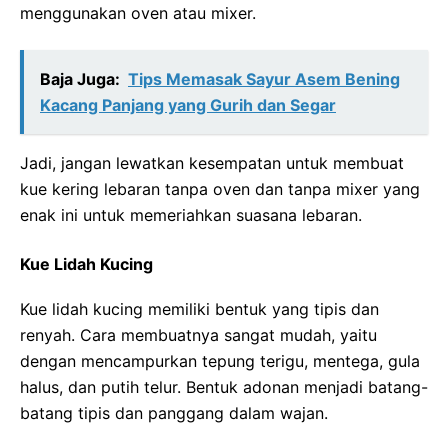
menggunakan oven atau mixer.
Baja Juga:
Tips Memasak Sayur Asem Bening
Kacang Panjang yang Gurih dan Segar
Jadi, jangan lewatkan kesempatan untuk membuat
kue kering lebaran tanpa oven dan tanpa mixer yang
enak ini untuk memeriahkan suasana lebaran.
Kue Lidah Kucing
Kue lidah kucing memiliki bentuk yang tipis dan
renyah. Cara membuatnya sangat mudah, yaitu
dengan mencampurkan tepung terigu, mentega, gula
halus, dan putih telur. Bentuk adonan menjadi batang-
batang tipis dan panggang dalam wajan.