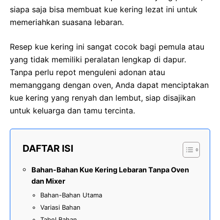
siapa saja bisa membuat kue kering lezat ini untuk
memeriahkan suasana lebaran.
Resep kue kering ini sangat cocok bagi pemula atau
yang tidak memiliki peralatan lengkap di dapur.
Tanpa perlu repot menguleni adonan atau
memanggang dengan oven, Anda dapat menciptakan
kue kering yang renyah dan lembut, siap disajikan
untuk keluarga dan tamu tercinta.
DAFTAR ISI
Bahan-Bahan Kue Kering Lebaran Tanpa Oven
dan Mixer
Bahan-Bahan Utama
Variasi Bahan
Tabel Bahan