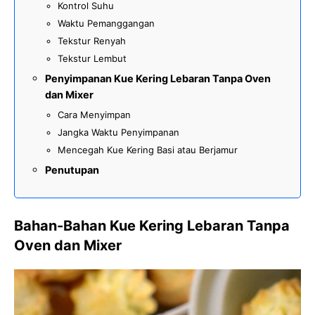
Kontrol Suhu
Waktu Pemanggangan
Tekstur Renyah
Tekstur Lembut
Penyimpanan Kue Kering Lebaran Tanpa Oven
dan Mixer
Cara Menyimpan
Jangka Waktu Penyimpanan
Mencegah Kue Kering Basi atau Berjamur
Penutupan
Bahan-Bahan Kue Kering Lebaran Tanpa
Oven dan Mixer