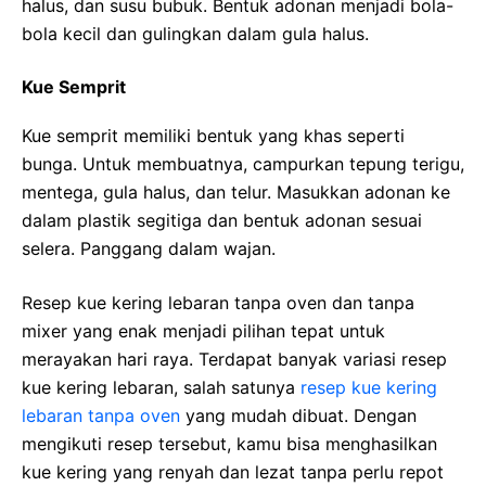
halus, dan susu bubuk. Bentuk adonan menjadi bola-
bola kecil dan gulingkan dalam gula halus.
Kue Semprit
Kue semprit memiliki bentuk yang khas seperti
bunga. Untuk membuatnya, campurkan tepung terigu,
mentega, gula halus, dan telur. Masukkan adonan ke
dalam plastik segitiga dan bentuk adonan sesuai
selera. Panggang dalam wajan.
Resep kue kering lebaran tanpa oven dan tanpa
mixer yang enak menjadi pilihan tepat untuk
merayakan hari raya. Terdapat banyak variasi resep
kue kering lebaran, salah satunya
resep kue kering
lebaran tanpa oven
yang mudah dibuat. Dengan
mengikuti resep tersebut, kamu bisa menghasilkan
kue kering yang renyah dan lezat tanpa perlu repot