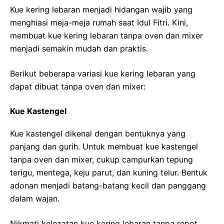
Kue kering lebaran menjadi hidangan wajib yang
menghiasi meja-meja rumah saat Idul Fitri. Kini,
membuat kue kering lebaran tanpa oven dan mixer
menjadi semakin mudah dan praktis.
Berikut beberapa variasi kue kering lebaran yang
dapat dibuat tanpa oven dan mixer:
Kue Kastengel
Kue kastengel dikenal dengan bentuknya yang
panjang dan gurih. Untuk membuat kue kastengel
tanpa oven dan mixer, cukup campurkan tepung
terigu, mentega, keju parut, dan kuning telur. Bentuk
adonan menjadi batang-batang kecil dan panggang
dalam wajan.
Nikmati kelezatan kue kering lebaran tanpa repot