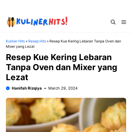
Skip
Menu
to
content
Me
Kuliner Hits
»
Resep Hits
»
Resep Kue Kering Lebaran Tanpa Oven dan
Mixer yang Lezat
Resep Kue Kering Lebaran
Tanpa Oven dan Mixer yang
Lezat
Hanifah Rizqiya
March 29, 2024