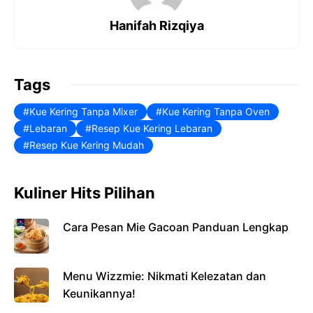
o
p
m
Hanifah Rizqiya
o
p
k
Tags
Kue Kering Tanpa Mixer
Kue Kering Tanpa Oven
Lebaran
Resep Kue Kering Lebaran
Resep Kue Kering Mudah
Kuliner Hits Pilihan
Cara Pesan Mie Gacoan Panduan Lengkap
Menu Wizzmie: Nikmati Kelezatan dan
Keunikannya!