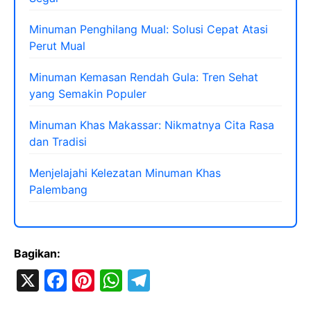
Minuman Penghilang Mual: Solusi Cepat Atasi
Perut Mual
Minuman Kemasan Rendah Gula: Tren Sehat
yang Semakin Populer
Minuman Khas Makassar: Nikmatnya Cita Rasa
dan Tradisi
Menjelajahi Kelezatan Minuman Khas
Palembang
Bagikan:
X
F
Pi
W
T
a
nt
h
el