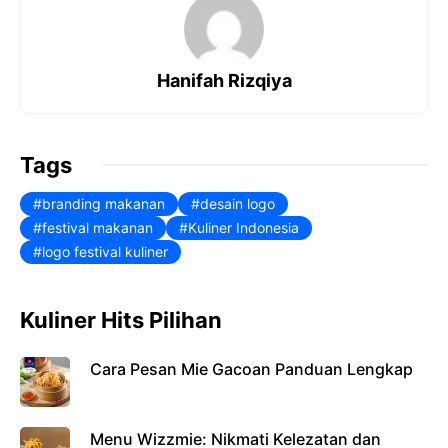
c
n
a
l
e
t
t
e
b
e
s
g
Hanifah Rizqiya
o
r
A
r
o
e
p
a
Tags
k
s
p
m
t
branding makanan
desain logo
festival makanan
Kuliner Indonesia
logo festival kuliner
Kuliner Hits Pilihan
Cara Pesan Mie Gacoan Panduan Lengkap
Menu Wizzmie: Nikmati Kelezatan dan