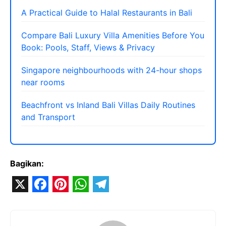
A Practical Guide to Halal Restaurants in Bali
Compare Bali Luxury Villa Amenities Before You
Book: Pools, Staff, Views & Privacy
Singapore neighbourhoods with 24-hour shops
near rooms
Beachfront vs Inland Bali Villas Daily Routines
and Transport
Bagikan:
X
F
P
W
T
a
i
h
e