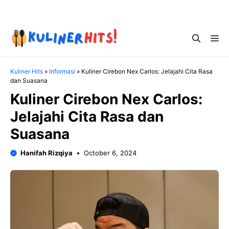
Skip
Menu
to
content
Me
Kuliner Hits
»
Informasi
»
Kuliner Cirebon Nex Carlos: Jelajahi Cita Rasa
dan Suasana
Kuliner Cirebon Nex Carlos:
Jelajahi Cita Rasa dan
Suasana
Hanifah Rizqiya
October 6, 2024