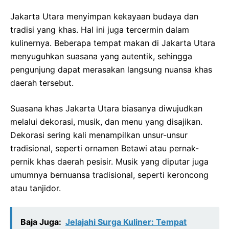
Jakarta Utara menyimpan kekayaan budaya dan
tradisi yang khas. Hal ini juga tercermin dalam
kulinernya. Beberapa tempat makan di Jakarta Utara
menyuguhkan suasana yang autentik, sehingga
pengunjung dapat merasakan langsung nuansa khas
daerah tersebut.
Suasana khas Jakarta Utara biasanya diwujudkan
melalui dekorasi, musik, dan menu yang disajikan.
Dekorasi sering kali menampilkan unsur-unsur
tradisional, seperti ornamen Betawi atau pernak-
pernik khas daerah pesisir. Musik yang diputar juga
umumnya bernuansa tradisional, seperti keroncong
atau tanjidor.
Baja Juga:
Jelajahi Surga Kuliner: Tempat