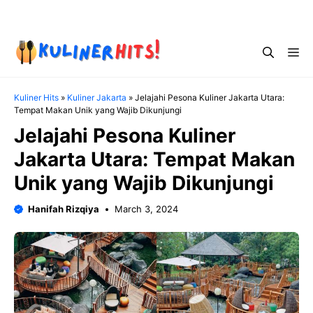
Skip
Menu
to
content
Me
Kuliner Hits
»
Kuliner Jakarta
»
Jelajahi Pesona Kuliner Jakarta Utara:
Tempat Makan Unik yang Wajib Dikunjungi
Jelajahi Pesona Kuliner
Jakarta Utara: Tempat Makan
Unik yang Wajib Dikunjungi
Hanifah Rizqiya
March 3, 2024