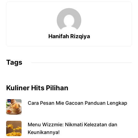
a
i
h
e
c
n
a
l
e
t
t
e
b
e
s
g
Hanifah Rizqiya
o
r
A
r
o
e
p
a
Tags
k
s
p
m
t
Kuliner Hits Pilihan
Cara Pesan Mie Gacoan Panduan Lengkap
Menu Wizzmie: Nikmati Kelezatan dan
Keunikannya!