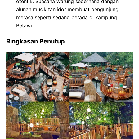
otentik. Suasana warung sederhana dengan
alunan musik tanjidor membuat pengunjung
merasa seperti sedang berada di kampung
Betawi.
Ringkasan Penutup