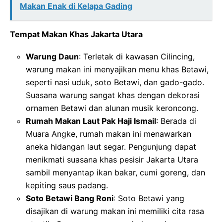
Makan Enak di Kelapa Gading
Tempat Makan Khas Jakarta Utara
Warung Daun
: Terletak di kawasan Cilincing,
warung makan ini menyajikan menu khas Betawi,
seperti nasi uduk, soto Betawi, dan gado-gado.
Suasana warung sangat khas dengan dekorasi
ornamen Betawi dan alunan musik keroncong.
Rumah Makan Laut Pak Haji Ismail
: Berada di
Muara Angke, rumah makan ini menawarkan
aneka hidangan laut segar. Pengunjung dapat
menikmati suasana khas pesisir Jakarta Utara
sambil menyantap ikan bakar, cumi goreng, dan
kepiting saus padang.
Soto Betawi Bang Roni
: Soto Betawi yang
disajikan di warung makan ini memiliki cita rasa