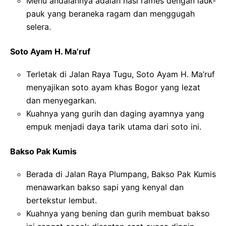
Menu andalannya adalah nasi rames dengan lauk-
pauk yang beraneka ragam dan menggugah
selera.
Soto Ayam H. Ma’ruf
Terletak di Jalan Raya Tugu, Soto Ayam H. Ma’ruf
menyajikan soto ayam khas Bogor yang lezat
dan menyegarkan.
Kuahnya yang gurih dan daging ayamnya yang
empuk menjadi daya tarik utama dari soto ini.
Bakso Pak Kumis
Berada di Jalan Raya Plumpang, Bakso Pak Kumis
menawarkan bakso sapi yang kenyal dan
bertekstur lembut.
Kuahnya yang bening dan gurih membuat bakso