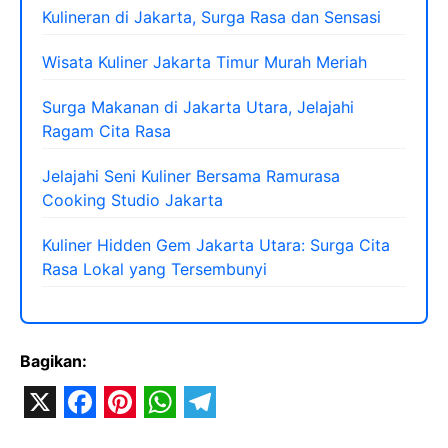
Kulineran di Jakarta, Surga Rasa dan Sensasi
Wisata Kuliner Jakarta Timur Murah Meriah
Surga Makanan di Jakarta Utara, Jelajahi
Ragam Cita Rasa
Jelajahi Seni Kuliner Bersama Ramurasa
Cooking Studio Jakarta
Kuliner Hidden Gem Jakarta Utara: Surga Cita
Rasa Lokal yang Tersembunyi
Bagikan:
X
F
P
W
T