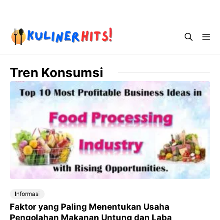
Skip
Menu
to
content
Me
Tren Konsumsi
Informasi
Faktor yang Paling Menentukan Usaha
Pengolahan Makanan Untung dan Laba