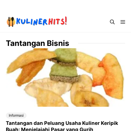
Skip
Menu
to
content
Me
Tantangan Bisnis
Informasi
Tantangan dan Peluang Usaha Kuliner Keripik
Buah: Menjelajahi Pasar yang Gurih