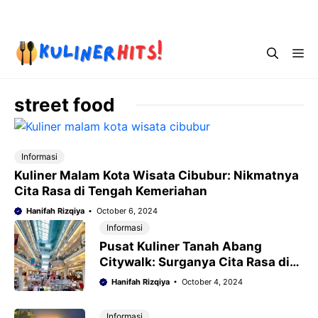
Skip
Menu
to
content
Me
street food
Informasi
Kuliner Malam Kota Wisata Cibubur: Nikmatnya
Cita Rasa di Tengah Kemeriahan
Hanifah Rizqiya
October 6, 2024
Informasi
Pusat Kuliner Tanah Abang
Citywalk: Surganya Cita Rasa di
Ibukota
Hanifah Rizqiya
October 4, 2024
Informasi