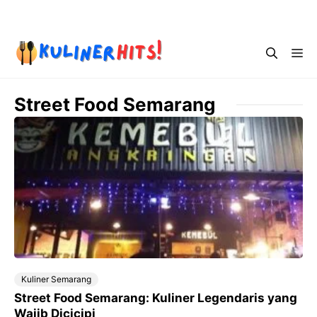
Skip
Menu
to
content
Me
Street Food Semarang
Kuliner Semarang
Street Food Semarang: Kuliner Legendaris yang
Wajib Dicicipi