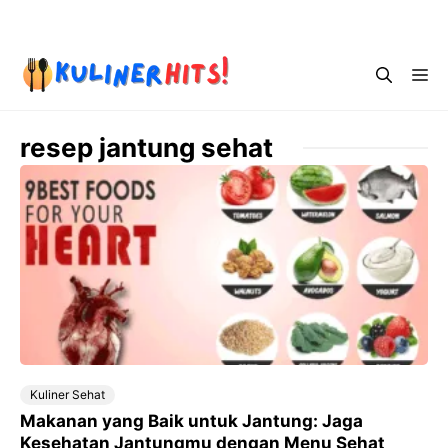
Skip
Menu
to
content
Me
resep jantung sehat
Kuliner Sehat
Makanan yang Baik untuk Jantung: Jaga
Kesehatan Jantungmu dengan Menu Sehat