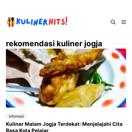
Skip
Menu
to
content
Me
rekomendasi kuliner jogja
Informasi
Kuliner Malam Jogja Terdekat: Menjelajahi Cita
Rasa Kota Pelajar