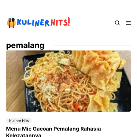
Skip
Menu
to
content
Me
pemalang
Kuliner Hits
Menu Mie Gacoan Pemalang Rahasia
Kelezatannya