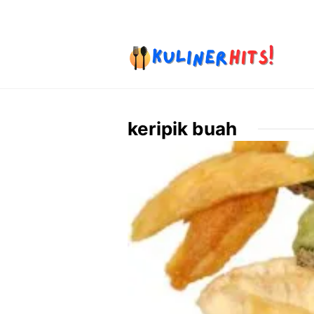
Skip
to
content
keripik buah