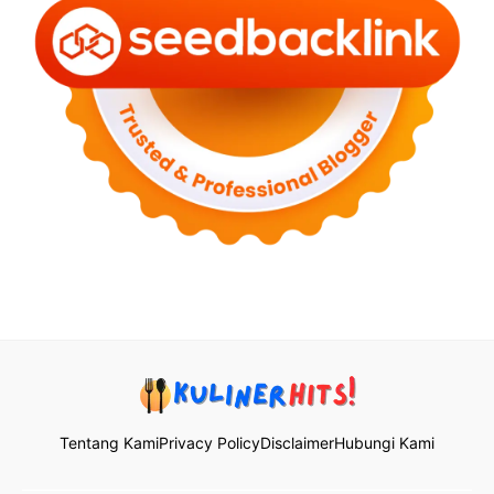
Tentang Kami
Privacy Policy
Disclaimer
Hubungi Kami