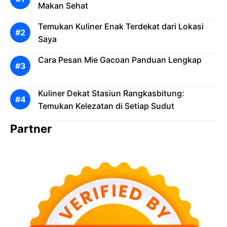
Makan Sehat
Temukan Kuliner Enak Terdekat dari Lokasi
Saya
Cara Pesan Mie Gacoan Panduan Lengkap
Kuliner Dekat Stasiun Rangkasbitung:
Temukan Kelezatan di Setiap Sudut
Partner