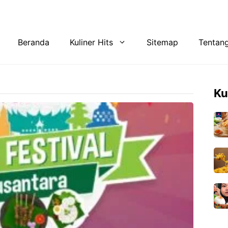
Tentang Kami
Privacy Policy
Beranda
Kuliner Hits
Sitemap
Tentan
Ku