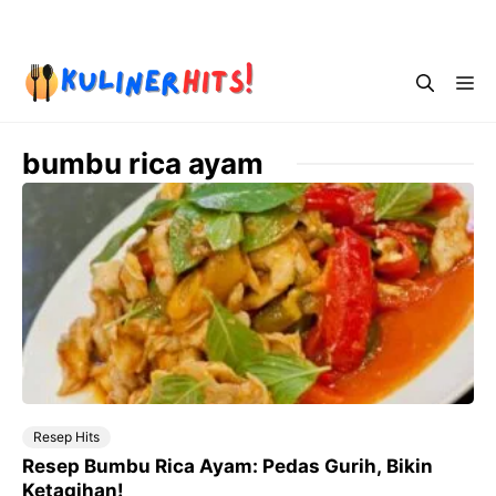
Skip
Menu
to
content
Me
bumbu rica ayam
Resep Hits
Resep Bumbu Rica Ayam: Pedas Gurih, Bikin
Ketagihan!