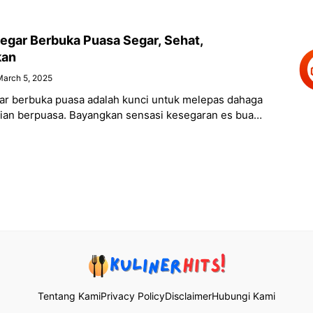
gar Berbuka Puasa Segar, Sehat,
kan
arch 5, 2025
r berbuka puasa adalah kunci untuk melepas dahaga
rian berpuasa. Bayangkan sensasi kesegaran es buah
rkan tenggorokan, atau sensasi manis legit kurma
Tentang Kami
Privacy Policy
Disclaimer
Hubungi Kami