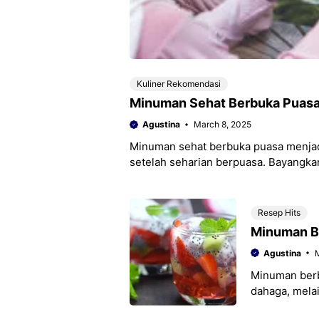
Kuliner Rekomendasi
Minuman Sehat Berbuka Puasa
Agustina
March 8, 2025
Minuman sehat berbuka puasa menjadi
setelah seharian berpuasa. Bayangka
menyegarkan tenggorokan dengan
Resep Hits
Minuman B
Agustina
M
Minuman berb
dahaga, mela
tubuh setela