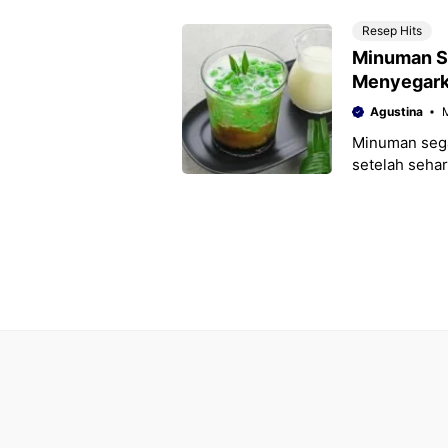
sangat
Resep Hits
Minuman Se
Menyegar
Agustina
M
Minuman sega
setelah seha
yang menyega