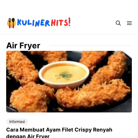
Skip
Menu
to
content
Me
Air Fryer
Informasi
Cara Membuat Ayam Filet Crispy Renyah
dengan Air Fryer