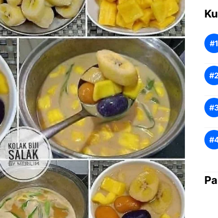
Ku
Pa