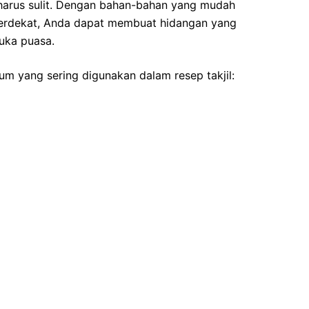
 harus sulit. Dengan bahan-bahan yang mudah
terdekat, Anda dapat membuat hidangan yang
uka puasa.
m yang sering digunakan dalam resep takjil: