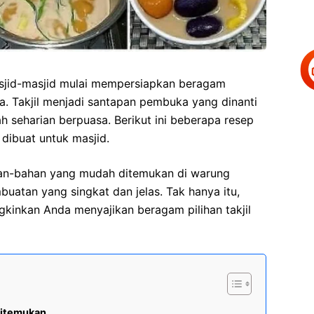
sjid-masjid mulai mempersiapkan beragam
a. Takjil menjadi santapan pembuka yang dinanti
h seharian berpuasa. Berikut ini beberapa resep
dibuat untuk masjid.
an-bahan yang mudah ditemukan di warung
buatan yang singkat dan jelas. Tak hanya itu,
gkinkan Anda menyajikan beragam pilihan takjil
Ditemukan