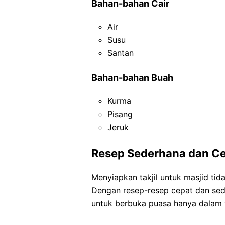
Bahan-bahan Cair
Air
Susu
Santan
Bahan-bahan Buah
Kurma
Pisang
Jeruk
Resep Sederhana dan C
Menyiapkan takjil untuk masjid ti
Dengan resep-resep cepat dan sede
untuk berbuka puasa hanya dalam 