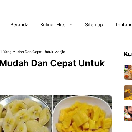
Tentang Kami
Privacy Policy
Beranda
Kuliner Hits
Sitemap
Tentan
jil Yang Mudah Dan Cepat Untuk Masjid
Ku
g Mudah Dan Cepat Untuk