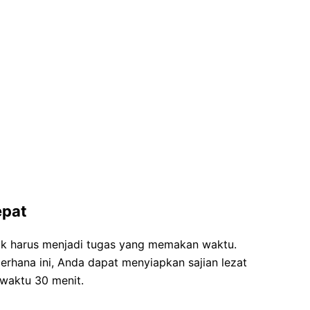
epat
dak harus menjadi tugas yang memakan waktu.
rhana ini, Anda dapat menyiapkan sajian lezat
waktu 30 menit.