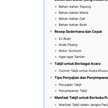
Bahan-bahan Tepung
Bahan-bahan Manis
Bahan-bahan Cair
Bahan-bahan Buah
Resep Sederhana dan Cepat
Es Buah
Kolak Pisang
Bubur Sumsum
Agar-agar Santan
Takjil untuk Berbagai Acara
Contoh Takjil untuk Acara Khusu
Tips Penyajian dan Penyimpana
Penyajian Takjil
Penyimpanan Takjil
Manfaat Takjil untuk Berbuka P
Manfaat Takjil dalam Jangka Pan