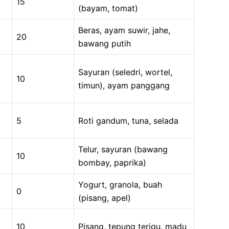
15
(bayam, tomat)
Beras, ayam suwir, jahe,
20
bawang putih
Sayuran (seledri, wortel,
10
timun), ayam panggang
5
Roti gandum, tuna, selada
Telur, sayuran (bawang
10
bombay, paprika)
Yogurt, granola, buah
0
(pisang, apel)
10
Pisang, tepung terigu, madu