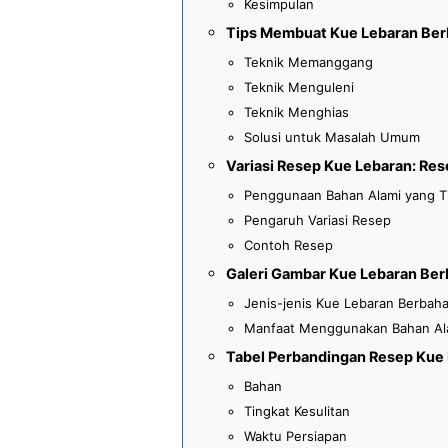
Kesimpulan
Tips Membuat Kue Lebaran Ber
Teknik Memanggang
Teknik Menguleni
Teknik Menghias
Solusi untuk Masalah Umum
Variasi Resep Kue Lebaran: Re
Penggunaan Bahan Alami yang Ti
Pengaruh Variasi Resep
Contoh Resep
Galeri Gambar Kue Lebaran Ber
Jenis-jenis Kue Lebaran Berbaha
Manfaat Menggunakan Bahan Al
Tabel Perbandingan Resep Kue
Bahan
Tingkat Kesulitan
Waktu Persiapan