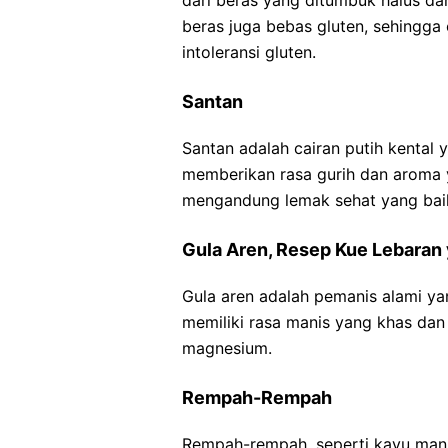
dari beras yang ditumbuk halus da
beras juga bebas gluten, sehingga 
intoleransi gluten.
Santan
Santan adalah cairan putih kental 
memberikan rasa gurih dan aroma 
mengandung lemak sehat yang baik
Gula Aren, Resep Kue Lebara
Gula aren adalah pemanis alami yan
memiliki rasa manis yang khas dan
magnesium.
Rempah-Rempah
Rempah-rempah, seperti kayu mani