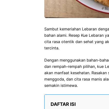
Sambut kemeriahan Lebaran dengan
bahan alami. Resep Kue Lebaran 
cita rasa otentik dan sehat yang 
tercinta.
Dengan menggunakan bahan-bahan a
dan rempah-rempah pilihan, kue Leb
akan manfaat kesehatan. Rasakan 
menggoda, dan cita rasa manis a
semakin istimewa.
DAFTAR ISI