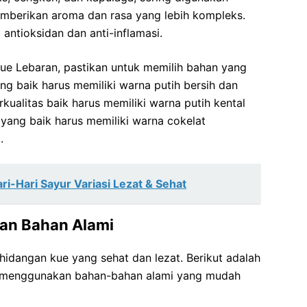
mberikan aroma dan rasa yang lebih kompleks.
antioksidan dan anti-inflamasi.
kue Lebaran, pastikan untuk memilih bahan yang
ang baik harus memiliki warna putih bersih dan
kualitas baik harus memiliki warna putih kental
 yang baik harus memiliki warna cokelat
.
-Hari Sayur Variasi Lezat & Sehat
an Bahan Alami
idangan kue yang sehat dan lezat. Berikut adalah
 menggunakan bahan-bahan alami yang mudah