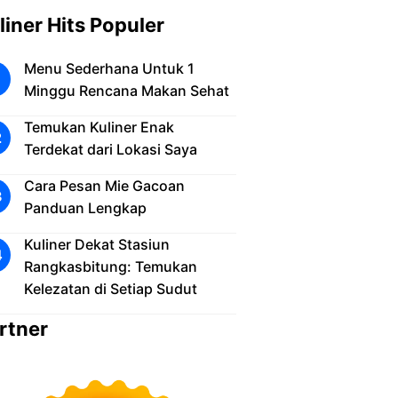
liner Hits Populer
Menu Sederhana Untuk 1
Minggu Rencana Makan Sehat
Temukan Kuliner Enak
Terdekat dari Lokasi Saya
Cara Pesan Mie Gacoan
Panduan Lengkap
Kuliner Dekat Stasiun
Rangkasbitung: Temukan
Kelezatan di Setiap Sudut
rtner