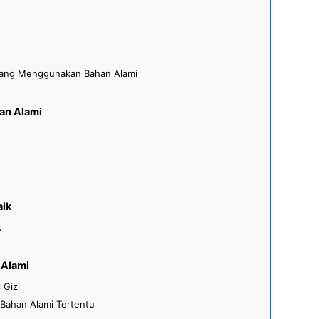
yang Menggunakan Bahan Alami
an Alami
aik
k
 Alami
 Gizi
 Bahan Alami Tertentu