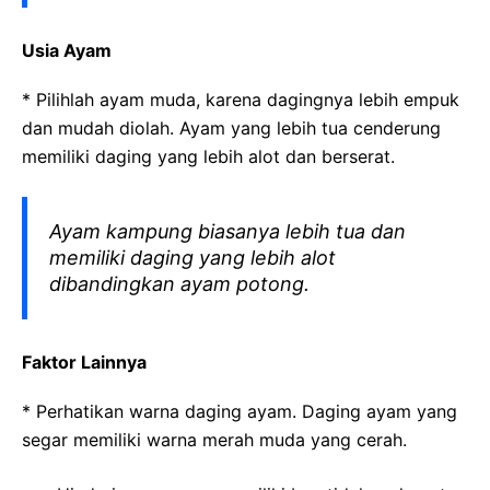
Usia Ayam
* Pilihlah ayam muda, karena dagingnya lebih empuk
dan mudah diolah. Ayam yang lebih tua cenderung
memiliki daging yang lebih alot dan berserat.
Ayam kampung biasanya lebih tua dan
memiliki daging yang lebih alot
dibandingkan ayam potong.
Faktor Lainnya
* Perhatikan warna daging ayam. Daging ayam yang
segar memiliki warna merah muda yang cerah.