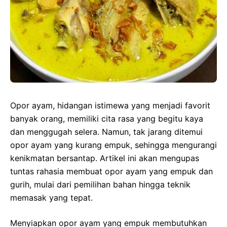
Opor ayam, hidangan istimewa yang menjadi favorit
banyak orang, memiliki cita rasa yang begitu kaya
dan menggugah selera. Namun, tak jarang ditemui
opor ayam yang kurang empuk, sehingga mengurangi
kenikmatan bersantap. Artikel ini akan mengupas
tuntas rahasia membuat opor ayam yang empuk dan
gurih, mulai dari pemilihan bahan hingga teknik
memasak yang tepat.
Menyiapkan opor ayam yang empuk membutuhkan