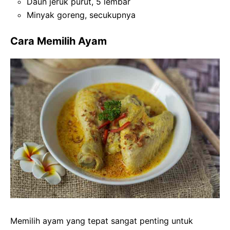
Daun jeruk purut, 5 lembar
Minyak goreng, secukupnya
Cara Memilih Ayam
Memilih ayam yang tepat sangat penting untuk