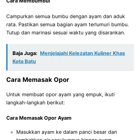
Cara Membumbui
Campurkan semua bumbu dengan ayam dan aduk
rata. Pastikan semua bagian ayam terlumuri bumbu.
Tutup dan marinasi sesuai waktu yang disarankan.
Baja Juga:
Menjelajahi Kelezatan Kuliner Khas
Kota Batu
Cara Memasak Opor
Untuk membuat opor ayam yang empuk, ikuti
langkah-langkah berikut:
Cara Memasak Opor Ayam
Masukkan ayam ke dalam panci besar dan
tambahkan air secukupnya hingga ayam