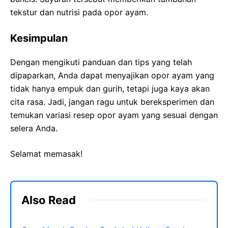
tekstur dan nutrisi pada opor ayam.
Kesimpulan
Dengan mengikuti panduan dan tips yang telah
dipaparkan, Anda dapat menyajikan opor ayam yang
tidak hanya empuk dan gurih, tetapi juga kaya akan
cita rasa. Jadi, jangan ragu untuk bereksperimen dan
temukan variasi resep opor ayam yang sesuai dengan
selera Anda.
Selamat memasak!
Also Read