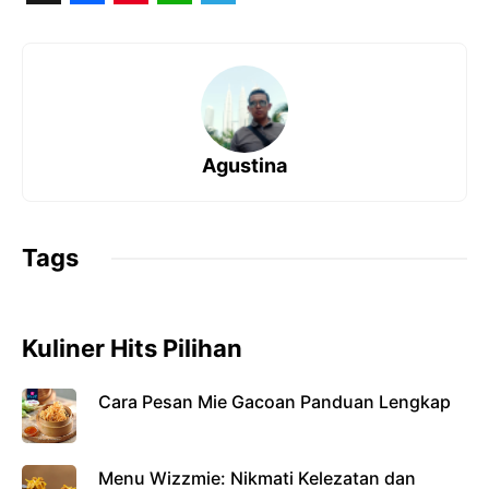
X
F
P
W
T
a
i
h
e
c
n
a
l
e
t
t
e
b
e
s
g
Agustina
o
r
A
r
o
e
p
a
Tags
k
s
p
m
t
Kuliner Hits Pilihan
Cara Pesan Mie Gacoan Panduan Lengkap
Menu Wizzmie: Nikmati Kelezatan dan