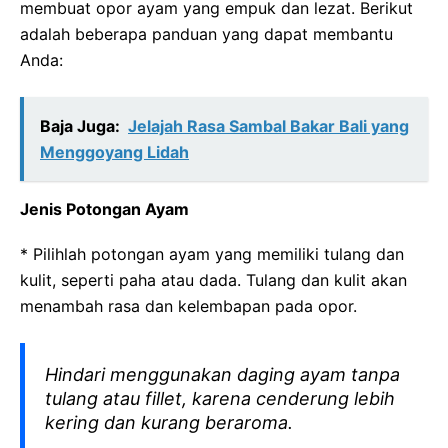
membuat opor ayam yang empuk dan lezat. Berikut
adalah beberapa panduan yang dapat membantu
Anda:
Baja Juga:
Jelajah Rasa Sambal Bakar Bali yang
Menggoyang Lidah
Jenis Potongan Ayam
* Pilihlah potongan ayam yang memiliki tulang dan
kulit, seperti paha atau dada. Tulang dan kulit akan
menambah rasa dan kelembapan pada opor.
Hindari menggunakan daging ayam tanpa
tulang atau fillet, karena cenderung lebih
kering dan kurang beraroma.