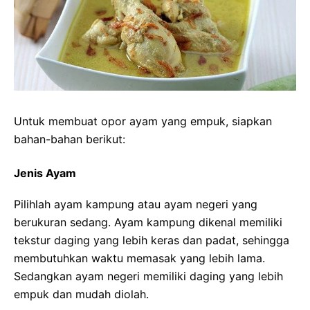
Untuk membuat opor ayam yang empuk, siapkan
bahan-bahan berikut:
Jenis Ayam
Pilihlah ayam kampung atau ayam negeri yang
berukuran sedang. Ayam kampung dikenal memiliki
tekstur daging yang lebih keras dan padat, sehingga
membutuhkan waktu memasak yang lebih lama.
Sedangkan ayam negeri memiliki daging yang lebih
empuk dan mudah diolah.