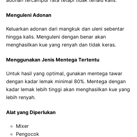
adonan tercampur rata tetapi tidak terlalu kalis.
Menguleni Adonan
Keluarkan adonan dari mangkuk dan uleni sebentar
hingga kalis. Menguleni dengan benar akan
menghasilkan kue yang renyah dan tidak keras.
Menggunakan Jenis Mentega Tertentu
Untuk hasil yang optimal, gunakan mentega tawar
dengan kadar lemak minimal 80%. Mentega dengan
kadar lemak lebih tinggi akan menghasilkan kue yang
lebih renyah.
Alat yang Diperlukan
Mixer
Pengocok