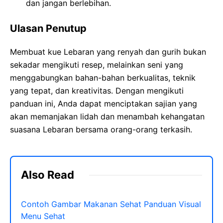
dan jangan berlebihan.
Ulasan Penutup
Membuat kue Lebaran yang renyah dan gurih bukan
sekadar mengikuti resep, melainkan seni yang
menggabungkan bahan-bahan berkualitas, teknik
yang tepat, dan kreativitas. Dengan mengikuti
panduan ini, Anda dapat menciptakan sajian yang
akan memanjakan lidah dan menambah kehangatan
suasana Lebaran bersama orang-orang terkasih.
Also Read
Contoh Gambar Makanan Sehat Panduan Visual
Menu Sehat