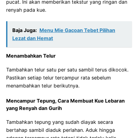
pucat. Ini akan memberikan tekstur yang ringan dan
renyah pada kue.
Baja Juga:
Menu Mie Gacoan Tebet Pilihan
Lezat dan Hemat
Menambahkan Telur
Tambahkan telur satu per satu sambil terus dikocok.
Pastikan setiap telur tercampur rata sebelum
menambahkan telur berikutnya.
Mencampur Tepung, Cara Membuat Kue Lebaran
yang Renyah dan Gurih
Tambahkan tepung yang sudah diayak secara
bertahap sambil diaduk perlahan. Aduk hingga