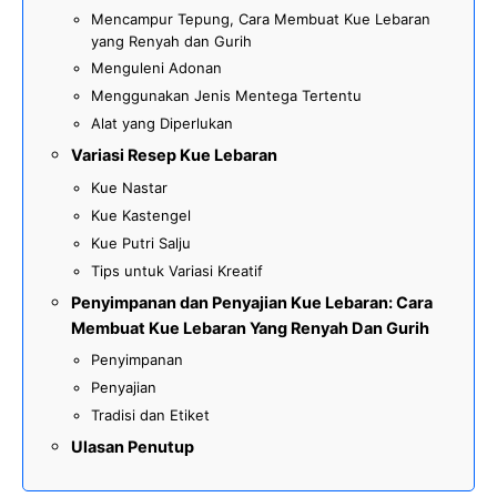
Mencampur Tepung, Cara Membuat Kue Lebaran
yang Renyah dan Gurih
Menguleni Adonan
Menggunakan Jenis Mentega Tertentu
Alat yang Diperlukan
Variasi Resep Kue Lebaran
Kue Nastar
Kue Kastengel
Kue Putri Salju
Tips untuk Variasi Kreatif
Penyimpanan dan Penyajian Kue Lebaran: Cara
Membuat Kue Lebaran Yang Renyah Dan Gurih
Penyimpanan
Penyajian
Tradisi dan Etiket
Ulasan Penutup