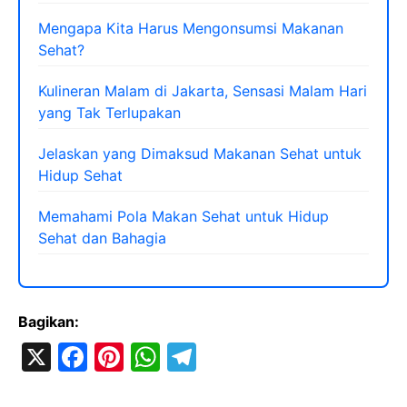
Mengapa Kita Harus Mengonsumsi Makanan
Sehat?
Kulineran Malam di Jakarta, Sensasi Malam Hari
yang Tak Terlupakan
Jelaskan yang Dimaksud Makanan Sehat untuk
Hidup Sehat
Memahami Pola Makan Sehat untuk Hidup
Sehat dan Bahagia
Bagikan:
X
F
Pi
W
T
a
nt
h
el