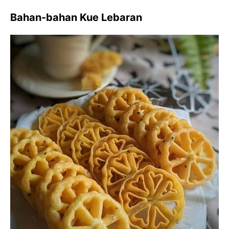
Bahan-bahan Kue Lebaran