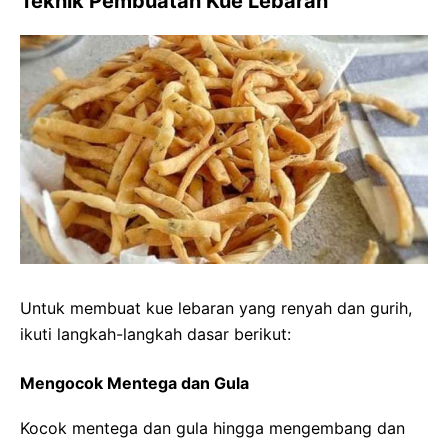
Teknik Pembuatan Kue Lebaran
Untuk membuat kue lebaran yang renyah dan gurih,
ikuti langkah-langkah dasar berikut:
Mengocok Mentega dan Gula
Kocok mentega dan gula hingga mengembang dan