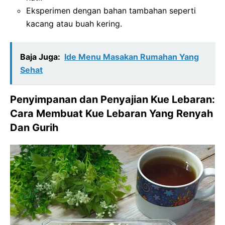
Eksperimen dengan bahan tambahan seperti
kacang atau buah kering.
Baja Juga:
Ide Menu Masakan Rumahan Yang
Sehat
Penyimpanan dan Penyajian Kue Lebaran:
Cara Membuat Kue Lebaran Yang Renyah
Dan Gurih