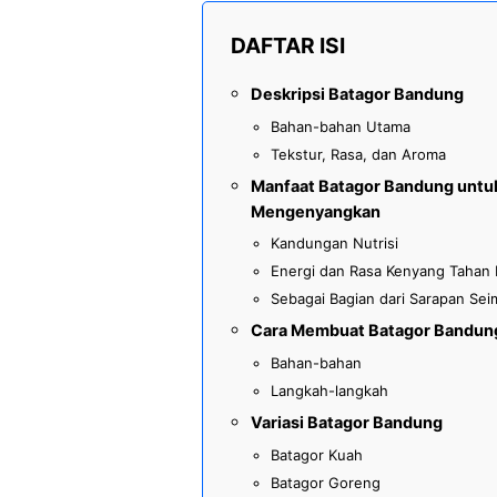
DAFTAR ISI
Deskripsi Batagor Bandung
Bahan-bahan Utama
Tekstur, Rasa, dan Aroma
Manfaat Batagor Bandung untu
Mengenyangkan
Kandungan Nutrisi
Energi dan Rasa Kenyang Tahan
Sebagai Bagian dari Sarapan Se
Cara Membuat Batagor Bandun
Bahan-bahan
Langkah-langkah
Variasi Batagor Bandung
Batagor Kuah
Batagor Goreng