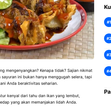
Ku
ng mengenyangkan? Kenapa tidak? Sajian nikmat
an sayuran ini bukan hanya menggugah selera, tapi
ni Anda beraktivitas seharian.
Pa
r kenyal dari tahu dan ikan yang lembut,
sedap yang akan memanjakan lidah Anda.