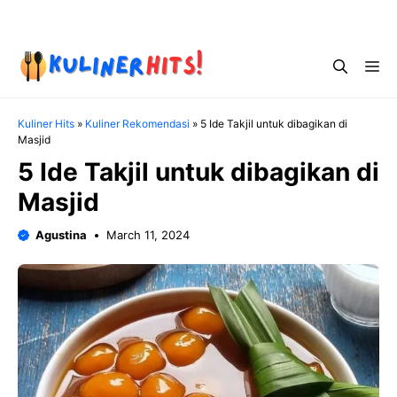
Skip
Menu
to
content
Me
Kuliner Hits
»
Kuliner Rekomendasi
»
5 Ide Takjil untuk dibagikan di
Masjid
5 Ide Takjil untuk dibagikan di
Masjid
Agustina
March 11, 2024