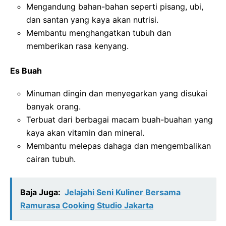
Mengandung bahan-bahan seperti pisang, ubi,
dan santan yang kaya akan nutrisi.
Membantu menghangatkan tubuh dan
memberikan rasa kenyang.
Es Buah
Minuman dingin dan menyegarkan yang disukai
banyak orang.
Terbuat dari berbagai macam buah-buahan yang
kaya akan vitamin dan mineral.
Membantu melepas dahaga dan mengembalikan
cairan tubuh.
Baja Juga:
Jelajahi Seni Kuliner Bersama
Ramurasa Cooking Studio Jakarta