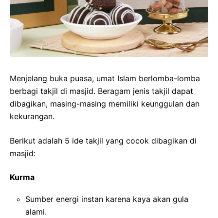
Menjelang buka puasa, umat Islam berlomba-lomba
berbagi takjil di masjid. Beragam jenis takjil dapat
dibagikan, masing-masing memiliki keunggulan dan
kekurangan.
Berikut adalah 5 ide takjil yang cocok dibagikan di
masjid:
Kurma
Sumber energi instan karena kaya akan gula
alami.