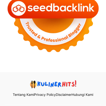
Tentang Kami
Privacy Policy
Disclaimer
Hubungi Kami