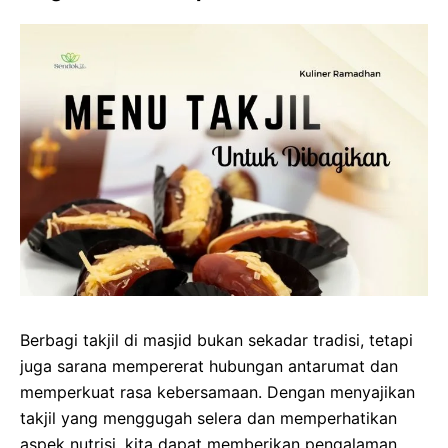
Berbagi takjil di masjid bukan sekadar tradisi, tetapi
juga sarana mempererat hubungan antarumat dan
memperkuat rasa kebersamaan. Dengan menyajikan
takjil yang menggugah selera dan memperhatikan
aspek nutrisi, kita dapat memberikan pengalaman