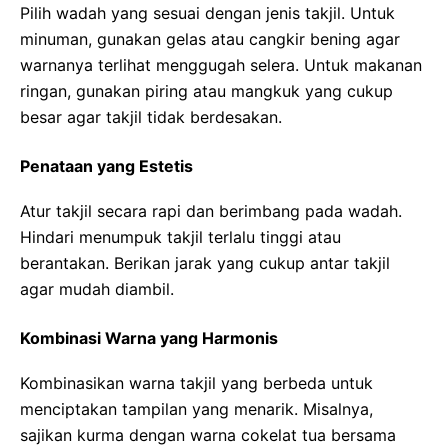
Pilih wadah yang sesuai dengan jenis takjil. Untuk
minuman, gunakan gelas atau cangkir bening agar
warnanya terlihat menggugah selera. Untuk makanan
ringan, gunakan piring atau mangkuk yang cukup
besar agar takjil tidak berdesakan.
Penataan yang Estetis
Atur takjil secara rapi dan berimbang pada wadah.
Hindari menumpuk takjil terlalu tinggi atau
berantakan. Berikan jarak yang cukup antar takjil
agar mudah diambil.
Kombinasi Warna yang Harmonis
Kombinasikan warna takjil yang berbeda untuk
menciptakan tampilan yang menarik. Misalnya,
sajikan kurma dengan warna cokelat tua bersama