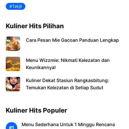
t
Takjil
Kuliner Hits Pilihan
Cara Pesan Mie Gacoan Panduan Lengkap
Menu Wizzmie: Nikmati Kelezatan dan
Keunikannya!
Kuliner Dekat Stasiun Rangkasbitung:
Temukan Kelezatan di Setiap Sudut
Kuliner Hits Populer
Menu Sederhana Untuk 1 Minggu Rencana