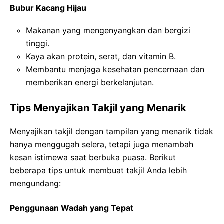
Bubur Kacang Hijau
Makanan yang mengenyangkan dan bergizi
tinggi.
Kaya akan protein, serat, dan vitamin B.
Membantu menjaga kesehatan pencernaan dan
memberikan energi berkelanjutan.
Tips Menyajikan Takjil yang Menarik
Menyajikan takjil dengan tampilan yang menarik tidak
hanya menggugah selera, tetapi juga menambah
kesan istimewa saat berbuka puasa. Berikut
beberapa tips untuk membuat takjil Anda lebih
mengundang:
Penggunaan Wadah yang Tepat