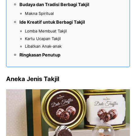
Budaya dan Tradisi Berbagi Takjil
Makna Spiritual
Ide Kreatif untuk Berbagi Takjil
Lomba Membuat Takjil
Kartu Ucapan Takjil
Libatkan Anak-anak
Ringkasan Penutup
Aneka Jenis Takjil