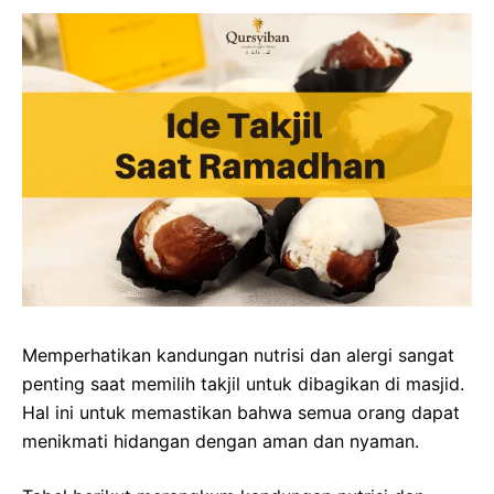
Memperhatikan kandungan nutrisi dan alergi sangat
penting saat memilih takjil untuk dibagikan di masjid.
Hal ini untuk memastikan bahwa semua orang dapat
menikmati hidangan dengan aman dan nyaman.