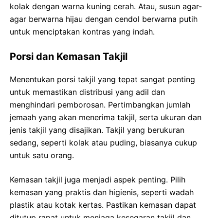
kolak dengan warna kuning cerah. Atau, susun agar-
agar berwarna hijau dengan cendol berwarna putih
untuk menciptakan kontras yang indah.
Porsi dan Kemasan Takjil
Menentukan porsi takjil yang tepat sangat penting
untuk memastikan distribusi yang adil dan
menghindari pemborosan. Pertimbangkan jumlah
jemaah yang akan menerima takjil, serta ukuran dan
jenis takjil yang disajikan. Takjil yang berukuran
sedang, seperti kolak atau puding, biasanya cukup
untuk satu orang.
Kemasan takjil juga menjadi aspek penting. Pilih
kemasan yang praktis dan higienis, seperti wadah
plastik atau kotak kertas. Pastikan kemasan dapat
ditutup rapat untuk menjaga kesegaran takjil dan